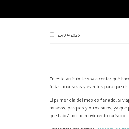
Publicación
25/04/2025
de
la
entrada:
En este artículo te voy a contar qué hace
ferias, muestras y eventos para que disf
El primer día del mes es feriado.
Si via
museos, parques y otros sitios, ya que 
que habrá mucho movimiento turístico.
Organízate con tiempo,
reserva los tou