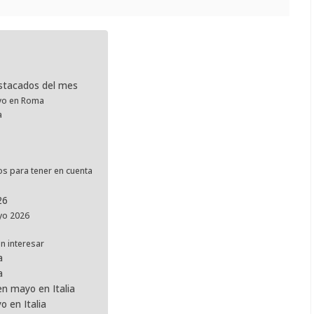
estacados del mes
ayo en Roma
a
os para tener en cuenta
26
ayo 2026
n interesar
a
a
en mayo en Italia
o en Italia