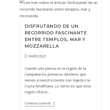
De
Búfala
Campana
En
Salerno?
DISFRUTANDO DE UN
RECORRIDO FASCINANTE
ENTRE TEMPLOS, MAR Y
MOZZARELLA
Publicación
04/05/2021
de
la
Cuando uno piensa en la región de la
entrada:
Campania los primeros destinos que
vienen a nuestra mente son Napoli o la
Costa Amalfitana. Lo cierto es que esta
región ofrece…
Disfrutando
Continuar Leyendo
De