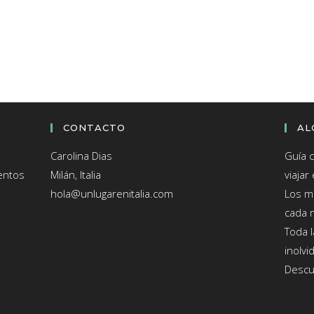
Para
Organizar
Tu
Recorrido
CONTACTO
AL
Carolina Dias
Guía 
entos
Milán, Italia
viajar 
hola@unlugarenitalia.com
Los me
cada 
Toda l
inolvi
Descue