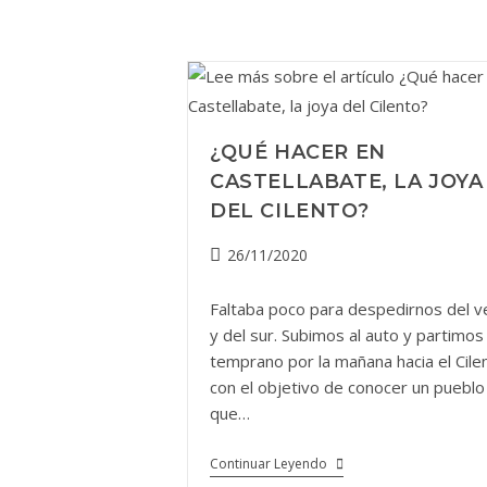
Recorrer
La
Costa
Amalfitana?
¿QUÉ HACER EN
CASTELLABATE, LA JOYA
DEL CILENTO?
Publicación
26/11/2020
de
la
Faltaba poco para despedirnos del v
entrada:
y del sur. Subimos al auto y partimos
temprano por la mañana hacia el Cile
con el objetivo de conocer un pueblo
que…
¿Qué
Continuar Leyendo
Hacer