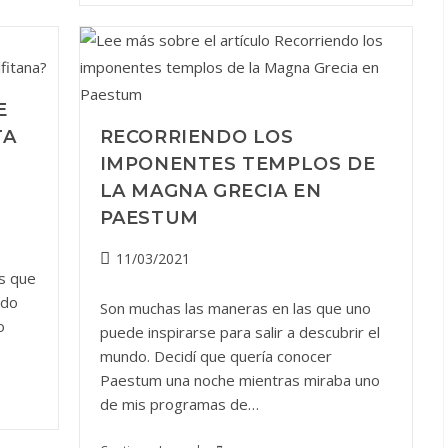
Un
Recorrido
Fascinante
Entre
Templos,
Mar
Y
E
Mozzarella
TA
RECORRIENDO LOS
IMPONENTES TEMPLOS DE
LA MAGNA GRECIA EN
PAESTUM
Publicación
11/03/2021
os que
de
la
ido
Son muchas las maneras en las que uno
entrada:
o
puede inspirarse para salir a descubrir el
mundo. Decidí que quería conocer
Paestum una noche mientras miraba uno
de mis programas de…