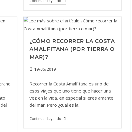
Recorriendo
Continuar Leyendo
Los
Imponentes
Templos
De
La
Magna
Grecia
En
¿CÓMO RECORRER LA COSTA
Paestum
AMALFITANA (POR TIERRA O
MAR)?
Publicación
19/06/2019
de
la
erano
Recorrer la Costa Amalfitana es uno de
entrada:
esos viajes que uno tiene que hacer una
nto
vez en la vida, en especial si eres amante
 del
del mar. Pero ¿cuál es la…
¿Cómo
Continuar Leyendo
Recorrer
La