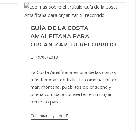
Costa
Amalfitana
(por
Tierra
O
Mar)?
GUÍA DE LA COSTA
AMALFITANA PARA
ORGANIZAR TU RECORRIDO
Publicación
19/06/2019
de
la
La Costa Amalfitana es una de las costas
entrada:
más famosas de Italia. La combinación de
mar, montaña, pueblitos de ensueño y
buena comida la convierten en un lugar
perfecto para…
Guía
Continuar Leyendo
De
La
Costa
Amalfitana