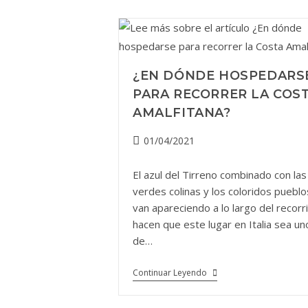
¿EN DÓNDE HOSPEDARS
PARA RECORRER LA COS
AMALFITANA?
Publicación
01/04/2021
de
la
El azul del Tirreno combinado con las
entrada:
verdes colinas y los coloridos puebl
van apareciendo a lo largo del recorr
hacen que este lugar en Italia sea un
de…
¿En
Continuar Leyendo
Dónde
Hospedarse
Para