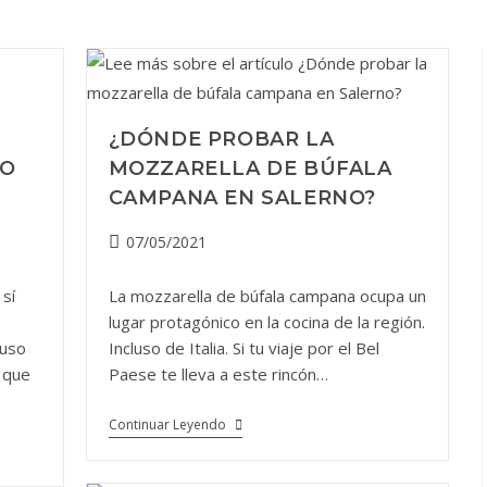
¿DÓNDE PROBAR LA
MO
MOZZARELLA DE BÚFALA
CAMPANA EN SALERNO?
Publicación
07/05/2021
de
la
 sí
La mozzarella de búfala campana ocupa un
entrada:
lugar protagónico en la cocina de la región.
luso
Incluso de Italia. Si tu viaje por el Bel
 que
Paese te lleva a este rincón…
¿Dónde
Continuar Leyendo
Probar
La
Mozzarella