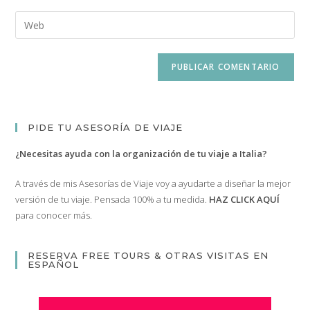
nombre
dirección
Introduce
de
de
la
usuario
correo
URL
para
electrónico
de
comentar
para
tu
comentar
web
(opcional)
PIDE TU ASESORÍA DE VIAJE
¿Necesitas ayuda con la organización de tu viaje a Italia?
A través de mis Asesorías de Viaje voy a ayudarte a diseñar la mejor
versión de tu viaje. Pensada 100% a tu medida.
HAZ CLICK AQUÍ
para conocer más.
RESERVA FREE TOURS & OTRAS VISITAS EN
ESPAÑOL