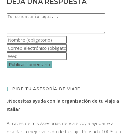
DEJA UNA RESPUESTA
Comentario
Introduce
tu
Introduce
nombre
tu
Introduce
o
dirección
la
nombre
de
URL
de
correo
de
usuario
electrónico
tu
PIDE TU ASESORÍA DE VIAJE
para
para
web
comentar
comentar
¿Necesitas ayuda con la organización de tu viaje a
(opcional)
Italia?
A través de mis Asesorías de Viaje voy a ayudarte a
diseñar la mejor versión de tu viaje. Pensada 100% a tu