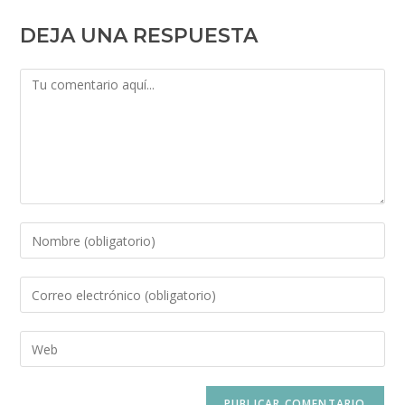
DEJA UNA RESPUESTA
Comentario
Introduce
tu
nombre
Introduce
o
tu
nombre
dirección
Introduce
de
de
la
usuario
correo
URL
para
electrónico