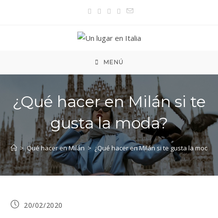
Ir
al
contenido
MENÚ
¿Qué hacer en Milán si te
gusta la moda?
>
Qué hacer en Milán
>
¿Qué hacer en Milán si te gusta la moda?
Publicación
20/02/2020
de