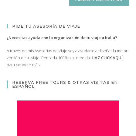
de
comentar
para
tu
comentar
web
(opcional)
PIDE TU ASESORÍA DE VIAJE
¿Necesitas ayuda con la organización de tu viaje a Italia?
A través de mis Asesorías de Viaje voy a ayudarte a diseñar la mejor
versión de tu viaje. Pensada 100% a tu medida.
HAZ CLICK AQUÍ
para conocer más.
RESERVA FREE TOURS & OTRAS VISITAS EN
ESPAÑOL