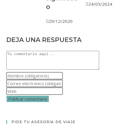
24/05/2024
o
29/12/2020
DEJA UNA RESPUESTA
Comentario
Introduce
tu
Introduce
nombre
tu
Introduce
o
dirección
la
nombre
de
URL
de
correo
de
usuario
electrónico
tu
PIDE TU ASESORÍA DE VIAJE
para
para
web