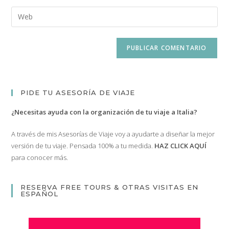
nombre
dirección
Introduce
de
de
la
usuario
correo
URL
para
electrónico
de
comentar
para
tu
comentar
web
(opcional)
PIDE TU ASESORÍA DE VIAJE
¿Necesitas ayuda con la organización de tu viaje a Italia?
A través de mis Asesorías de Viaje voy a ayudarte a diseñar la mejor
versión de tu viaje. Pensada 100% a tu medida.
HAZ CLICK AQUÍ
para conocer más.
RESERVA FREE TOURS & OTRAS VISITAS EN
ESPAÑOL