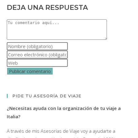
DEJA UNA RESPUESTA
Comentario
Introduce
tu
Introduce
nombre
tu
Introduce
o
dirección
la
nombre
de
URL
de
correo
de
usuario
electrónico
tu
PIDE TU ASESORÍA DE VIAJE
para
para
web
comentar
comentar
¿Necesitas ayuda con la organización de tu viaje a
(opcional)
Italia?
A través de mis Asesorías de Viaje voy a ayudarte a