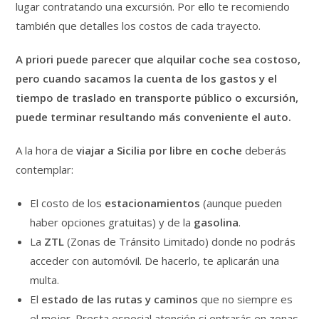
lugar contratando una excursión. Por ello te recomiendo
también que detalles los costos de cada trayecto.
A priori puede parecer que alquilar coche sea costoso,
pero cuando sacamos la cuenta de los gastos y el
tiempo de traslado en transporte público o excursión,
puede terminar resultando más conveniente el auto.
A la hora de
viajar a Sicilia por libre en coche
deberás
contemplar:
El costo de los
estacionamientos
(aunque pueden
haber opciones gratuitas) y de la
gasolina
.
La
ZTL
(Zonas de Tránsito Limitado) donde no podrás
acceder con automóvil. De hacerlo, te aplicarán una
multa.
El
estado de las rutas y caminos
que no siempre es
el mejor. Presta especial atención si entrarás en zonas