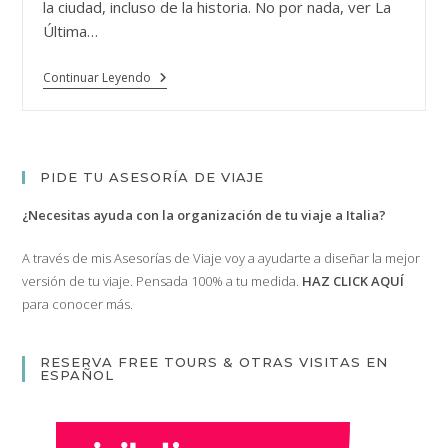
la ciudad, incluso de la historia. No por nada, ver La
Última…
Una
Continuar Leyendo
Visita
A
La
Última
Cena
De
PIDE TU ASESORÍA DE VIAJE
Da
Vinci,
¿Necesitas ayuda con la organización de tu viaje a Italia?
Una
De
Las
A través de mis Asesorías de Viaje voy a ayudarte a diseñar la mejor
Reliquias
versión de tu viaje. Pensada 100% a tu medida.
HAZ CLICK AQUÍ
De
Milán
para conocer más.
RESERVA FREE TOURS & OTRAS VISITAS EN
ESPAÑOL