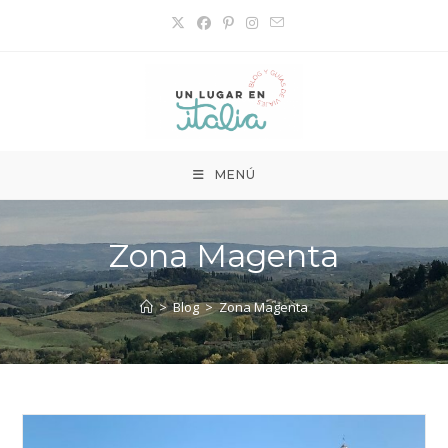
Ir
al
contenido
MENÚ
Zona Magenta
>
Blog
>
Zona Magenta