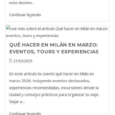
este destino…
Qué
Continuar leyendo
hacer
en
Noto,
una
QUÉ HACER EN MILÁN EN MARZO:
joya
EVENTOS, TOURS Y EXPERIENCIAS
barroca
de
Publicación
21/02/2025
Sicilia
de
la
En este artículo te cuento qué hacer en Milán en
entrada:
marzo 2026. Incluyendo eventos destacados,
experiencias recomendadas, excursiones desde la
ciudad y consejos prácticos para organizar tu viaje.
Viajar a…
Qué
Continuar leyendo