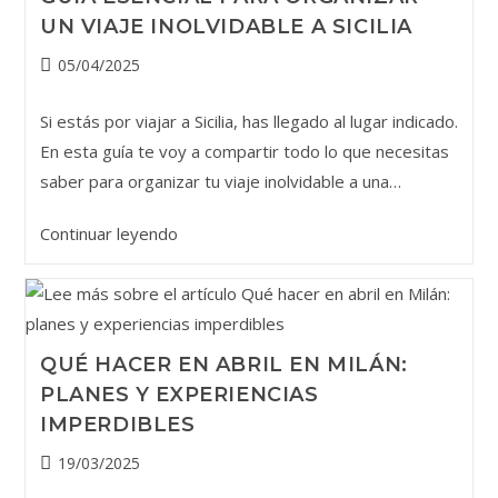
UN VIAJE INOLVIDABLE A SICILIA
Publicación
05/04/2025
de
la
Si estás por viajar a Sicilia, has llegado al lugar indicado.
entrada:
En esta guía te voy a compartir todo lo que necesitas
saber para organizar tu viaje inolvidable a una…
Guía
Continuar leyendo
esencial
para
organizar
un
QUÉ HACER EN ABRIL EN MILÁN:
viaje
PLANES Y EXPERIENCIAS
inolvidable
IMPERDIBLES
a
Sicilia
Publicación
19/03/2025
de