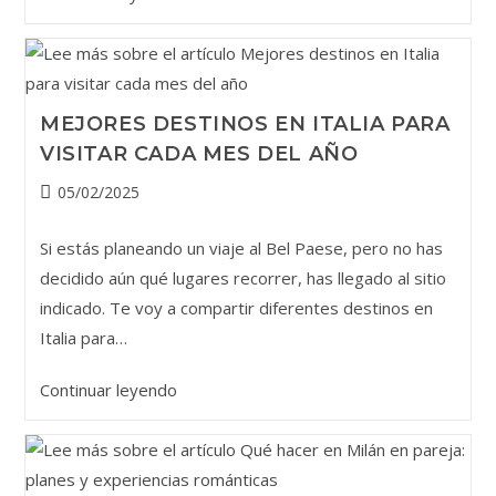
hacer
en
Milán
en
MEJORES DESTINOS EN ITALIA PARA
marzo:
VISITAR CADA MES DEL AÑO
eventos,
tours
Publicación
05/02/2025
y
de
la
experiencias
Si estás planeando un viaje al Bel Paese, pero no has
entrada:
decidido aún qué lugares recorrer, has llegado al sitio
indicado. Te voy a compartir diferentes destinos en
Italia para…
Mejores
Continuar leyendo
destinos
en
Italia