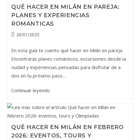
para
QUÉ HACER EN MILÁN EN PAREJA:
visitar
PLANES Y EXPERIENCIAS
cada
ROMÁNTICAS
mes
del
Publicación
26/01/2025
año
de
la
En esta guía te cuento qué hacer en Milán en pareja.
entrada:
Encontrarás planes románticos, excursiones desde la
ciudad y experiencias pensadas para disfrutar de a
dos en tu próximo paso…
Qué
Continuar leyendo
hacer
en
Milán
en
QUÉ HACER EN MILÁN EN FEBRERO
pareja:
2026: EVENTOS, TOURS Y
planes