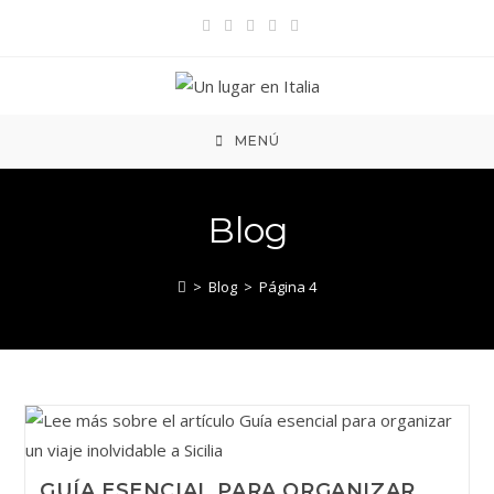
Ir
al
contenido
MENÚ
Blog
>
Blog
>
Página 4
GUÍA ESENCIAL PARA ORGANIZAR