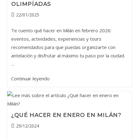
OLIMPÍADAS
y
experiencias
Publicación
22/01/2025
románticas
de
la
Te cuento qué hacer en Milán en febrero 2026:
entrada:
eventos, actividades, experiencias y tours
recomendados para que puedas organizarte con
antelación y disfrutar al máximo tu paso por la ciudad.
…
Qué
Continuar leyendo
hacer
en
Milán
en
¿QUÉ HACER EN ENERO EN MILÁN?
febrero
2026:
Publicación
29/12/2024
de
eventos,
la