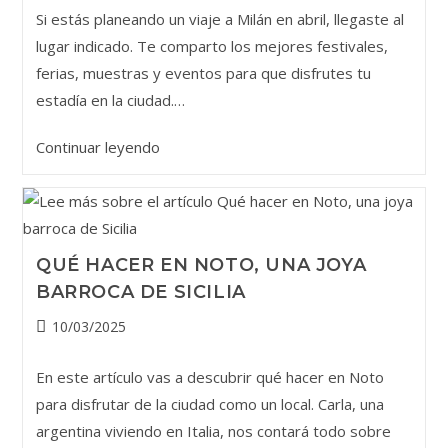
la
Si estás planeando un viaje a Milán en abril, llegaste al
entrada:
lugar indicado. Te comparto los mejores festivales,
ferias, muestras y eventos para que disfrutes tu
estadía en la ciudad.…
Qué
Continuar leyendo
hacer
en
abril
en
QUÉ HACER EN NOTO, UNA JOYA
Milán:
BARROCA DE SICILIA
planes
y
Publicación
10/03/2025
experiencias
de
la
imperdibles
En este artículo vas a descubrir qué hacer en Noto
entrada:
para disfrutar de la ciudad como un local. Carla, una
argentina viviendo en Italia, nos contará todo sobre