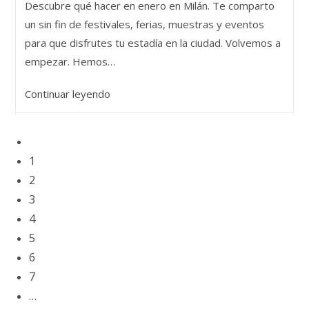
tours
Descubre qué hacer en enero en Milán. Te comparto
entrada:
y
un sin fin de festivales, ferias, muestras y eventos
Olimpíadas
para que disfrutes tu estadía en la ciudad. Volvemos a
empezar. Hemos…
¿Qué
Continuar leyendo
hacer
en
Ir
enero
a
1
en
la
2
Milán?
página
3
anterior
4
5
6
7
…